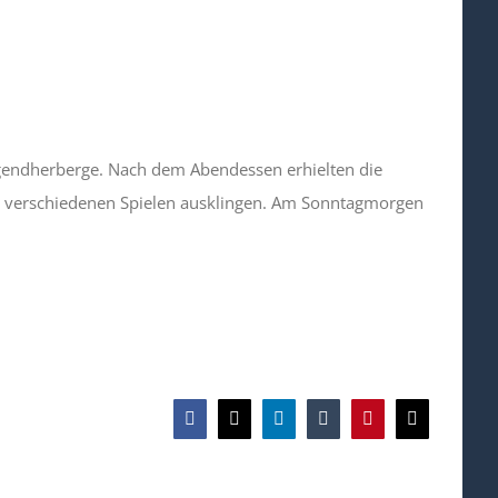
ugendherberge. Nach dem Abendessen erhielten die
elen verschiedenen Spielen ausklingen. Am Sonntagmorgen
Facebook
X
LinkedIn
Tumblr
Pinterest
E-
Mail