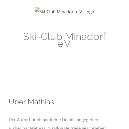
Zum
Inhalt
springen
Ski-Club Minadorf
e.V.
Über
Mathias
Der Autor hat bisher keine Details angegeben.
Bisher hat Mathias, 10 Blog Beiträge geschrieben.