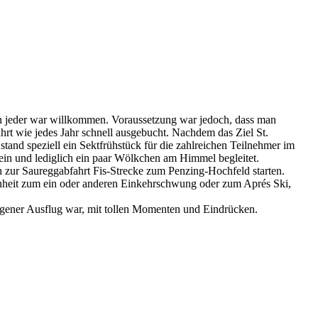
nn jeder war willkommen. Voraussetzung war jedoch, dass man
rt wie jedes Jahr schnell ausgebucht. Nachdem das Ziel St.
tand speziell ein Sektfrühstück für die zahlreichen Teilnehmer im
ein und lediglich ein paar Wölkchen am Himmel begleitet.
h zur Saureggabfahrt Fis-Strecke zum Penzing-Hochfeld starten.
genheit zum ein oder anderen Einkehrschwung oder zum Aprés Ski,
ungener Ausflug war, mit tollen Momenten und Eindrücken.