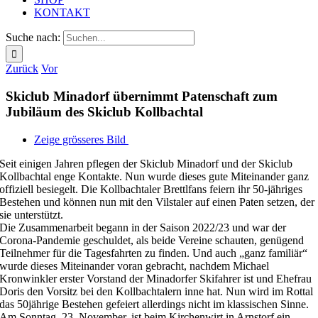
KONTAKT
Suche nach:
Zurück
Vor
Skiclub Minadorf übernimmt Patenschaft zum
Jubiläum des Skiclub Kollbachtal
Zeige grösseres Bild
Seit einigen Jahren pflegen der Skiclub Minadorf und der Skiclub
Kollbachtal enge Kontakte. Nun wurde dieses gute Miteinander ganz
offiziell besiegelt. Die Kollbachtaler Brettlfans feiern ihr 50-jähriges
Bestehen und können nun mit den Vilstaler auf einen Paten setzen, der
sie unterstützt.
Die Zusammenarbeit begann in der Saison 2022/23 und war der
Corona-Pandemie geschuldet, als beide Vereine schauten, genügend
Teilnehmer für die Tagesfahrten zu finden. Und auch „ganz familiär“
wurde dieses Miteinander voran gebracht, nachdem Michael
Kronwinkler erster Vorstand der Minadorfer Skifahrer ist und Ehefrau
Doris den Vorsitz bei den Kollbachtalern inne hat. Nun wird im Rottal
das 50jährige Bestehen gefeiert allerdings nicht im klassischen Sinne.
Am Sonntag, 23. November, ist beim Kirchenwirt in Arnstorf ein