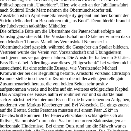
Frühschoppen mit „Unterbiere“. Hier, wie auch an der Jubiläumsfahrt
nach Südtirol Ende März nehmen die Obermünchsdorfer teil.
Zusätzlich ist im April eine Skihaserlparty geplant und hier kommt der
Skiclub Minadorf im Besonderen mit „ins Boot“. Denn hierfür braucht
der Jubelverein tatkräftige Mithelfer.
Die offizielle Bitte um die Übernahme der Patenschaft erfolgte am
Samstag ganz stielecht. Die Vorstandschaft und Skilehrer wurden dazu
von Musiker Thomas Mandl ins Vereinslokal Neumeier in
Obermünchsdorf gespielt, während die Gastgeber ein Spalier bildeten.
Vertreten wurde der Verein von Vorstandschaft und Übungsleitern,
auch jenen aus vergangenen Jahren. Die Arnstorfer hatten ein 30-Liter-
Fass Bier dabei. Allerdings war dieses „Bittgeschenk“ bei weitem nicht
ausreichend für eine schnelle Zusage, wie Vorsitzender Michael
Kronwinkler bei der Begrüßung betonte. Arnstorfs Vorstand Christoph
Brunner stellte in seinen Grußworten die mittlerweile generelle gute
Zusammenarbeit heraus, die von beiden Seiten sehr positiv
aufgenommen werde und hoffte auf ein weiteres erfolgreiches Kapitel.
Das Anzapfen des Fasses nahm er routiniert vor und so stärkte man
sich zunächst bei Freibier und Essen für die bevorstehenden Aufgaben,
moderiert von Markus Kleeberger und Evi Worschek. Da gings zuerst
auf die Bretter. Sechs Personen mussten auf einem Paar „Ski“ in
Gleichschritt kommen. Der Feuerwehrschlauch schlängelte sich als
fiktive „Slalompiste“ durch den Saal mit mehreren Slalomstangen als
horizontale Hindernisse. Bei einem Quiz rund um die Skiwelt war es