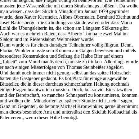
schier unmöglich, alle Fragen richtig zu beantworten. Die Teilnehmer
mussten jede Wissenslücke mit einem Strafschnaps „büßen“. Da wollte
man wissen, dass der Skiclub Minadorf im Januar 1979 gegründet
wurde, dass Xaver Kiermeier, Alfons Obermaier, Bernhard Zierhut un
Josef Bartelsberger die Gründungsvorstände waren oder dass Maria
Loihl die Übungsleiterin ist, die schon am Längsten Skikurse gibt.
Auch war es mehr ein Raten, dass Alberto Tomba je zwei Mal im
Slalom und im Riesenslalom Weltmeister wurde.
Dann wurde es für einen durstigen Teilnehmer völlig filigran. Denn,
Florian Winkler musste sein Können am Galgen beweisen und mittels
besonderer Konstruktion und Seilzug die Halbe Bier auf einem
„Tablett“ zum Mund manövrieren, um sie zu trinken. Allerdings wurde
er nach einigen Misserfolgen von Thomas Steinbeißer abgelöst.
Und damit noch immer nicht genug, selbst an das spitze Holzscheit
hatten die Gastgeber gedacht. Es bot Platz für einige ausgewählte
Bittsteller, die in dieser durchaus schmerzhaften Haltung nochmals
einige Fragen beantworten mussten. Doch, bei so viel Einsatzwillen
und der Bereitschaft, so manches Schnapserl zu konsumieren, konnten
und wollten die „Minadorfer“ zu späterer Stunde nicht „nein“ sagen.
Ganz im Gegenteil, so betonte Michael Kronwinkler, gerne übernimmt
man dieses besondere Amt und unterstützt den Skiclub Kollbachtal als
Patenverein, wenn dieser Hilfe benötigt.