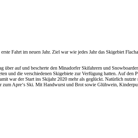
erste Fahrt im neuen Jahr. Ziel war wie jedes Jahr das Skigebiet Flac
ag über auf und bescherte den Minadorfer Skifahrern und Snowboardern
arteten und die verschiedenen Skigebiete zur Verfügung hatten. Auf den 
Damit war der Start ins Skijahr 2020 mehr als geglückt. Natürlich nutzt
r zum Apre‘s Ski. Mit Handwurst und Brot sowie Glühwein, Kinderpun