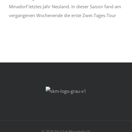
Minadorf letztes Jahr Neuland. In dieser Saison fand am
vergangenen Wochenende die erste Zwei-Tages-Tour
©
2026 Ski-Club Minadorf e.V.