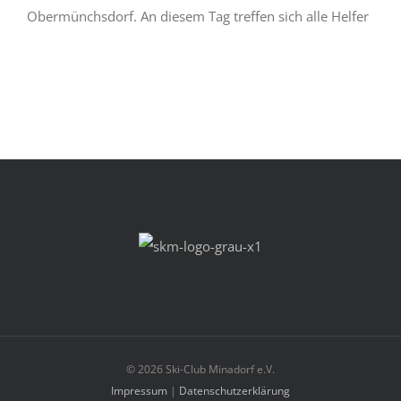
Obermünchsdorf. An diesem Tag treffen sich alle Helfer
©
2026 Ski-Club Minadorf e.V.
Impressum
|
Datenschutzerklärung